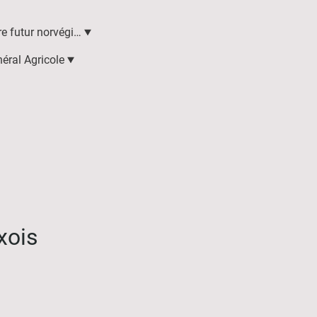
Trouvez votre futur norvégien
éral Agricole
xois